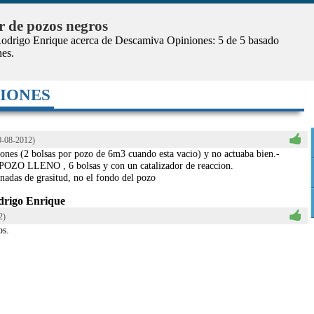
r de pozos negros
odrigo Enrique acerca de Descamiva
Opiniones:
5
de
5
basado
es.
IONES
0-08-2012
)
iones (2 bolsas por pozo de 6m3 cuando esta vacio) y no actuaba bien.-
 POZO LLENO , 6 bolsas y con un catalizador de reaccion.
nadas de grasitud, no el fondo del pozo
odrigo Enrique
2
)
os.