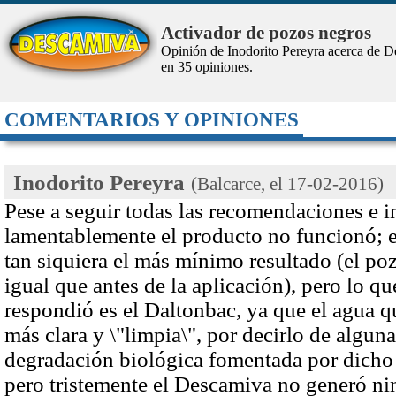
Activador de pozos negros
Opinión de Inodorito Pereyra acerca de 
en
35
opiniones.
COMENTARIOS Y OPINIONES
Inodorito Pereyra
(Balcarce, el
17-02-2016
)
Pese a seguir todas las recomendaciones e i
lamentablemente el producto no funcionó; 
tan siquiera el más mínimo resultado (el po
igual que antes de la aplicación), pero lo q
respondió es el Daltonbac, ya que el agua qu
más clara y \"limpia\", por decirlo de algun
degradación biológica fomentada por dicho l
pero tristemente el Descamiva no generó ni